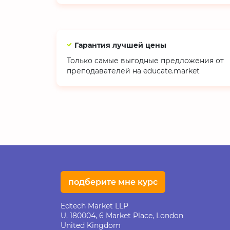
Гарантия лучшей цены
Только самые выгодные предложения от
преподавателей на educate.market
подберите мне курс
Edtech Market LLP
U. 180004, 6 Market Place, London
United Kingdom