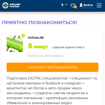
⌄
$
Войти
0
ПРИЯТНО ПОЗНАКОМИТЬСЯ!
OnlineLAB
5
минут
среднее время ответа
Был(а) на сайте недавно
написать преподавателю
Подготовка DIGITAL специалистов: > специалист по
настройке рекламы в facebook и instagram >
архитектор чат-ботов и авто-продаж через
мессенджеры > создатель сайтов лендингов и
интернет-магазинов > креативщик рекламных
объявлений и анимированных видео