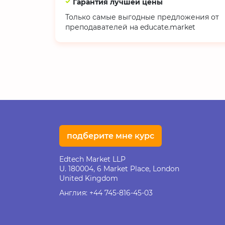
Гарантия лучшей цены
Только самые выгодные предложения от
преподавателей на educate.market
подберите мне курс
Edtech Market LLP
U. 180004, 6 Market Place, London
United Kingdom
Англия:
+44 745-816-45-03