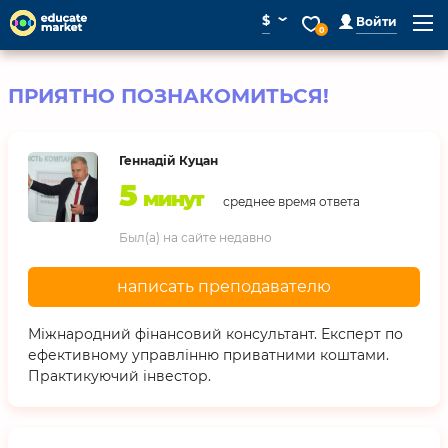
⌄
$
Войти
0
ПРИЯТНО ПОЗНАКОМИТЬСЯ!
Геннадій Куцан
5
минут
среднее время ответа
Был(а) на сайте недавно
написать преподавателю
Міжнародний фінансовий консультант. Експерт по
ефективному управлінню приватними коштами.
Практикуючий інвестор.