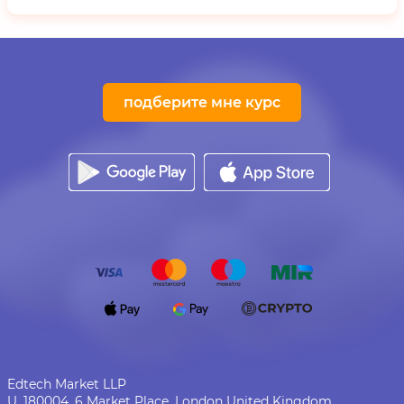
подберите мне курс
Edtech Market LLP
U. 180004, 6 Market Place, London United Kingdom