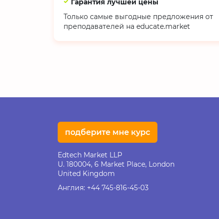
Гарантия лучшей цены
Только самые выгодные предложения от
преподавателей на educate.market
подберите мне курс
Edtech Market LLP
U. 180004, 6 Market Place, London
United Kingdom
Англия:
+44 745-816-45-03