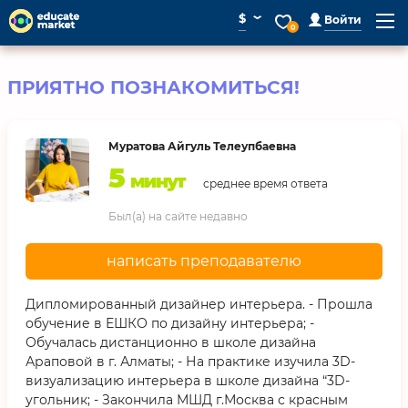
⌄
$
Войти
0
ПРИЯТНО ПОЗНАКОМИТЬСЯ!
Муратова Айгуль Телеупбаевна
5
минут
среднее время ответа
Был(а) на сайте недавно
написать преподавателю
Дипломированный дизайнер интерьера. - Прошла
обучение в ЕШКО по дизайну интерьера; -
Обучалась дистанционно в школе дизайна
Араповой в г. Алматы; - На практике изучила 3D-
визуализацию интерьера в школе дизайна “3D-
угольник; - Закончила МШД г.Москва с красным