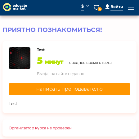
⌄
$
Войти
0
ПРИЯТНО ПОЗНАКОМИТЬСЯ!
Test
5
минут
среднее время ответа
Был(а) на сайте недавно
написать преподавателю
Test
Организатор курса не проверен