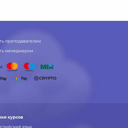
ть преподавателем
ать менеджером
ыки курсов
нглийский язык