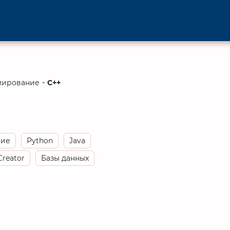
C++
мирование
ние
Python
Java
Creator
Базы данных