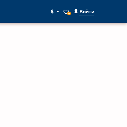
⌄
$
Войти
0