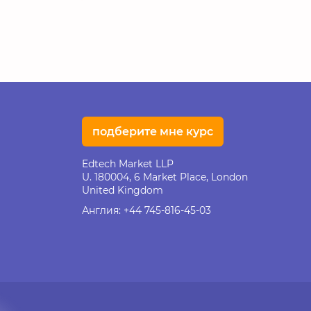
подберите мне курс
Edtech Market LLP
U. 180004, 6 Market Place, London
United Kingdom
Англия:
+44 745-816-45-03