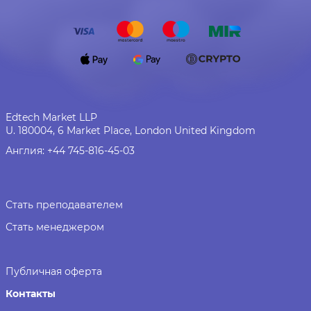
сможет задать вопрос, преподаватель ответит на любой
вопрос и подскажет, где ошибка и как ее исправить.
Зарегистрируйтесь на сайте. Сразу же после этого мы
пришлем видео-уроки, и можно приступать к изучению
программы.
Edtech Market LLP
U. 180004, 6 Market Place, London United Kingdom
Англия:
+44 745-816-45-03
Стать преподавателем
Стать менеджером
Публичная оферта
Контакты