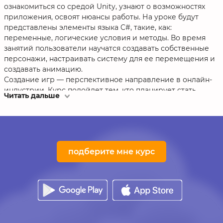
ознакомиться со средой Unity, узнают о возможностях
приложения, освоят нюансы работы. На уроке будут
представлены элементы языка C#, такие, как:
переменные, логические условия и методы. Во время
занятий пользователи научатся создавать собственные
персонажи, настраивать систему для ее перемещения и
создавать анимацию.
Создание игр — перспективное направление в онлайн-
индустрии. Курс подойдет тем, кто планирует стать
Читать дальше
разработчиком игр.
Курс основан на основе движка Unity с использованием
языка программирования C#. Онлайн-обучение «Unity» —
отличное предложение для пользователей, которые
хотят научиться создавать игры с использованием языка
подберите мне курс
C#. Программа Unity — универсальная среда для
создания мощных компьютерных игр (как 2D и 3D).
Занятия в онлайн-школе educate.market проходят в
удобном варианте. Это не вебинары, а полноценное
обучение. Каждый пользователь сможет выбрать формат
— индивидуальное или самостоятельное обучение.
Каждый студент в процессе изучения видео-уроков,