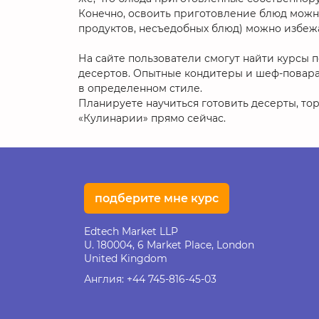
Конечно, освоить приготовление блюд можно
продуктов, несъедобных блюд) можно избежат
На сайте пользователи смогут найти курсы 
десертов. Опытные кондитеры и шеф-повара 
в определенном стиле.
Планируете научиться готовить десерты, тор
«Кулинарии» прямо сейчас.
подберите мне курс
Edtech Market LLP
U. 180004, 6 Market Place, London
United Kingdom
Англия:
+44 745-816-45-03