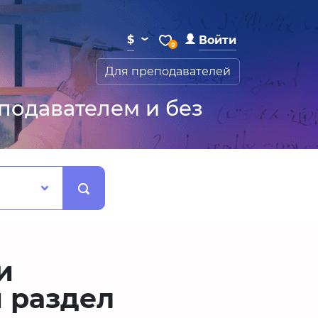
⌄
$
Войти
0
Для преподавателей
подавателем и без
и
 раздел